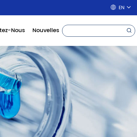
EN

tez-Nous
Nouvelles
