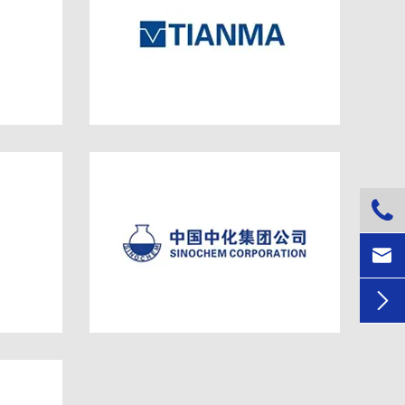


