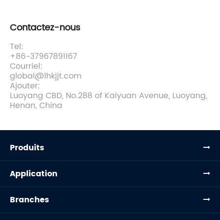
Contactez-nous
Tel:
+86-37967891167
Courriel:
global@lhkjjt.com
Ajouter:
Luoyang CBD, No.288 of Kaiyuan Avenue, Luoyang,
Henan, China
Produits
Application
Branches