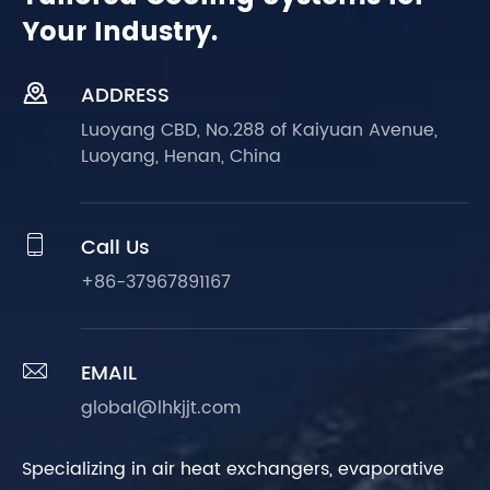
Your Industry.

ADDRESS
Luoyang CBD, No.288 of Kaiyuan Avenue,
Luoyang, Henan, China

Call Us
+86-37967891167

EMAIL
global@lhkjjt.com
Specializing in air heat exchangers, evaporative