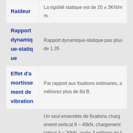
La rigidité statique est de 20 ± 3KN/m
Raideur
m.
Rapport
dynamiq
Rapport dynamique-statique pas plus
ue-statiq
de 1.35
ue
Effet d'a
mortisse
Par rapport aux fixations ordinaires, a
ment de
méliorez plus de 8d B.
vibration
Un seul ensemble de fixations charg
ement vertical 8 ~ 40kN, chargement
latéral 4 ~ 20kN, après 3 millions de f