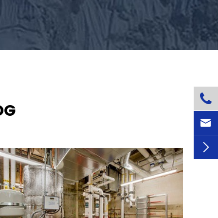

OG

