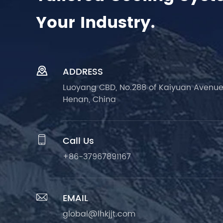
Your Industry.

ADDRESS
Luoyang CBD, No.288 of Kaiyuan Avenue
Henan, China

Call Us
+86-37967891167

EMAIL
global@lhkjjt.com