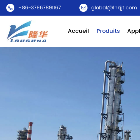
+86-37967891167
global@lhkjjt.com


Accueil
Produits
Appl