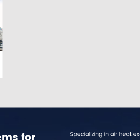
ems for
Specializing in air heat 