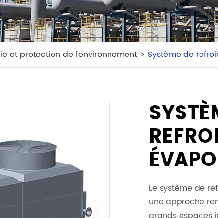
ie et protection de l'environnement
Système de refroi
SYSTÈ
REFRO
ÉVAPO
Le système de ref
une approche rent
grands espaces in