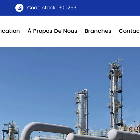
Code stock: 300263

ication
À Propos De Nous
Branches
Contac