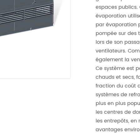
espaces publics. 
évaporation utili
par évaporation p
pompée sur des ta
lors de son passa
ventilateurs. Comme
également la venti
Ce système est pa
chauds et secs, f
fraction du coût d
systèmes de refro
plus en plus pop
les centres de don
les entrepôts, en 
avantages envir