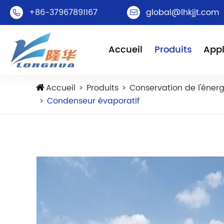
+86-37967891167
global@lhkjjt.com


Accueil
Produits
Appl
Accueil
Produits
Conservation de l'énerg
Condenseur évaporatif