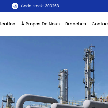
Code stock: 300263

ication
À Propos De Nous
Branches
Contac