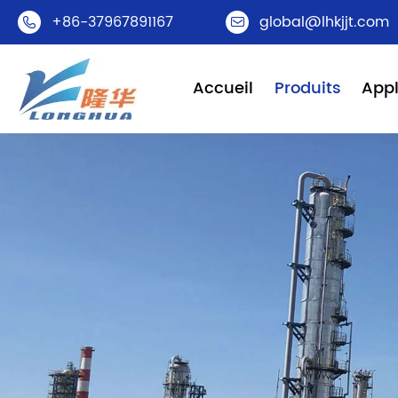
+86-37967891167
global@lhkjjt.com


Accueil
Produits
Appl