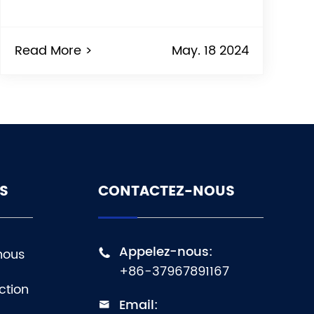
Read More >
May. 18 2024
S
CONTACTEZ-NOUS
Appelez-nous:
nous

+86-37967891167
ction
Email:
