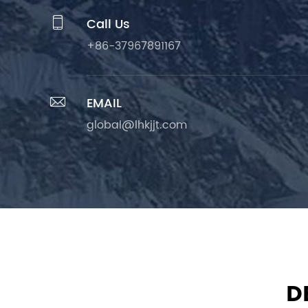

Call Us
+86-37967891167

EMAIL
global@lhkjjt.com
D