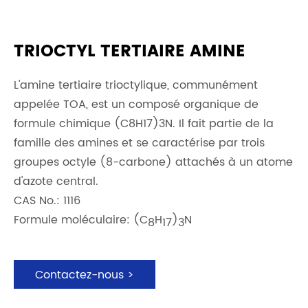
TRIOCTYL TERTIAIRE AMINE
L'amine tertiaire trioctylique, communément
appelée TOA, est un composé organique de
formule chimique (C8H17)3N. Il fait partie de la
famille des amines et se caractérise par trois
groupes octyle (8-carbone) attachés à un atome
d'azote central.
CAS No.: 1116
Formule moléculaire: (C
H
)
N
8
17
3
Contactez-nous >