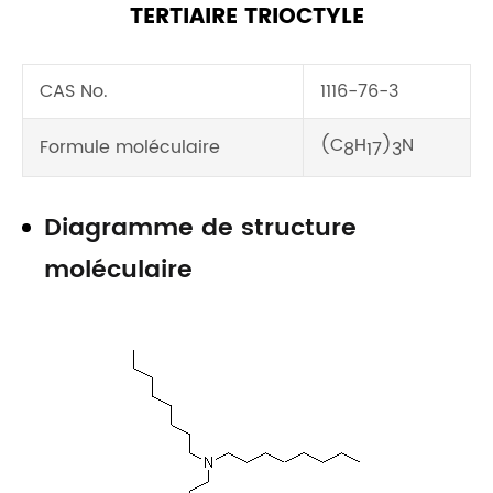
TERTIAIRE TRIOCTYLE
CAS No.
1116-76-3
(C
H
)
N
Formule moléculaire
8
17
3
Diagramme de structure
moléculaire