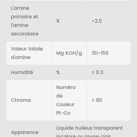
L'amine
primaire et
%
<2.0
l'amine
secondaire
Valeur totale
Mg KOH/g
151-159
d'amine
Humidité
%
≤ 0.3
Numéro
de
Chroma
≤ 80
couleur
Pt-Co
Liquide huileux transparent
Apparence
incolore ou jaune clair