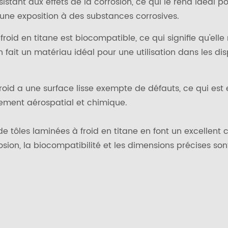
 résistant aux effets de la corrosion, ce qui le rend idéa
t une exposition à des substances corrosives.
 froid en titane est biocompatible, ce qui signifie qu'ell
fait un matériau idéal pour une utilisation dans les disp
 froid a une surface lisse exempte de défauts, ce qui est
tement aérospatial et chimique.
 de tôles laminées à froid en titane en font un excellent
rosion, la biocompatibilité et les dimensions précises sont