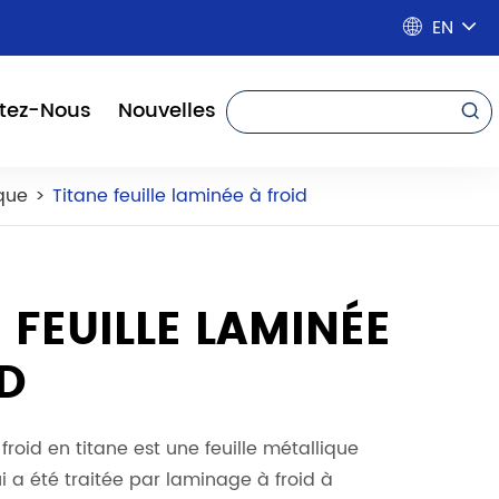
EN

tez-Nous
Nouvelles

que
Titane feuille laminée à froid
 FEUILLE LAMINÉE
ID
froid en titane est une feuille métallique
i a été traitée par laminage à froid à