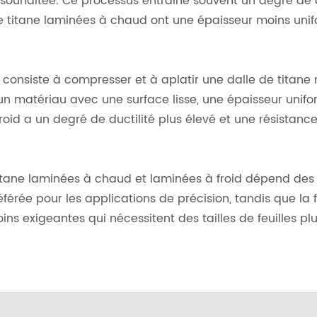
r souhaitée. Ce processus entraîne souvent un degré de
 de titane laminées à chaud ont une épaisseur moins uni
ui consiste à compresser et à aplatir une dalle de titan
 matériau avec une surface lisse, une épaisseur unifor
froid a un degré de ductilité plus élevé et une résistance
 titane laminées à chaud et laminées à froid dépend des 
référée pour les applications de précision, tandis que la
s exigeantes qui nécessitent des tailles de feuilles pl