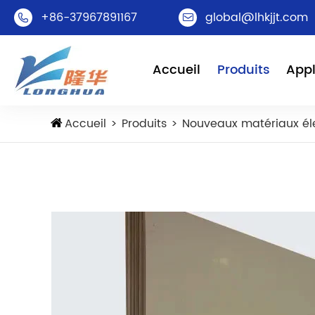
+86-37967891167
global@lhkjjt.com


Accueil
Produits
Appl
Accueil
Produits
Nouveaux matériaux él