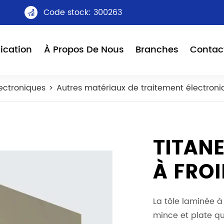
Code stock: 300263

ication
À Propos De Nous
Branches
Contac
ectroniques
Autres matériaux de traitement électroni
TITANE
À FRO
La tôle laminée à 
mince et plate qu